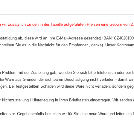
ir zusätzlich zu den in der Tabelle aufgeführten Preisen eine Gebühr von 2,
lbestätigung ab, diese wird an Ihre E-Mail-Adresse gesendet) IBAN: CZ402
schreiben Sie es in die Nachricht für den Empfänger , danke). Unser Kontoname
n Problem mit der Zustellung gab, wenden Sie sich bitte telefonisch oder per
 die Ware aus Gründen der sichtbaren Beschädigung nicht verladen - damit wir
zogen. Bei festgestellten Schäden wird diese Ware nicht verladen, sondern g
 Nichtzustellung / Hinterlegung in Ihren Briefkasten eingetragen. Wir sende
lten vor. Gegebenenfalls bestellen wir für Sie eine neue Ware und leiten ein