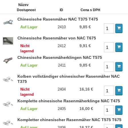
Název
Dostupnost
ID
Cena s DPH
Chinesische Rasenmäher NAC T375 T475
9,85 €
Auf Lager
2410
Chinesische Rasenmäher von NAC T675
9,91 €
Nicht
2412
lagernd
Chinesische Rasenmäherklingen NAC T575
9,85 €
Auf Lager
2411
Kolben vollständiger chinesischer Rasenmäher NAC
T375
16,16 €
Nicht
2404
lagernd
Komplette chinesische Rasenmäherklinge NAC T475
16,00 €
Auf Lager
2405
Kompletter chinesischer Rasenmäher NAC T575 T675
16,37 €
Auf Lager
2406