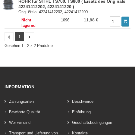
ROHR für STIHL TS700, TS800 ( Ersatz des Originals
42241412202, 4224141220 )
Orig. číslo: 42241412202, 42241412200
11,98 €
Nicht
1096
lagernd
1
Gesehen 1 - 2 z 2 Produkte
INFORMATION
Zahlungsarten
Beschwerde
Bewährte Qualität
Einführung
Wer wir sind
Geschäftsbedingungen
Transport und Lieferung von
Kontakte