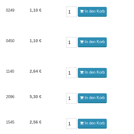
1,10 €
0249
In den Korb
1,10 €
0450
In den Korb
2,64 €
1140
In den Korb
5,30 €
2096
In den Korb
2,56 €
1545
In den Korb