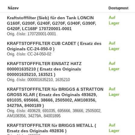
Název
Dostupnost
Kraftstofffilter (Sieb) für den Tank LONCIN
Auf
G160F, G200F, G240F, G270F, G340F, G390F,
Lager
G420F, LC168F 170720001-0001
Orig. číslo: 170720001-0001
KRAFTSTOFFFILTER CUB CADET ( Ersatz des
Auf
Originals CC-24-050-0 )
Lager
Orig. číslo: CC-24-050-02
KRAFTSTOFFFILTER EINSATZ HATZ
Auf
000001635210 ( Ersatz des Originals
Lager
000001635210, 163521 )
Orig. číslo: 000001635210, 1635210
KRAFTSTOFFFILTER für BRIGGS & STRATTON
Auf
GROSS KLAR ( Ersatz des Originals 493629,
Lager
691035, 695666, 38666, 2505002, AM108356,
34279A, 8400189 )
Orig. číslo: 493629, 691035, 695666, 38666, 2505002,
AM108356, 34279A, 84001895
KRAFTSTOFFFILTER für BRIGGS METALL (
Auf
Ersatz des Originals 492836 )
Lager