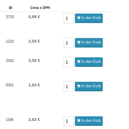
ID
Cena s DPH
0,98 €
3710
In den Korb
2,59 €
1210
In den Korb
3,50 €
2342
In den Korb
1,64 €
0301
In den Korb
2,63 €
1166
In den Korb