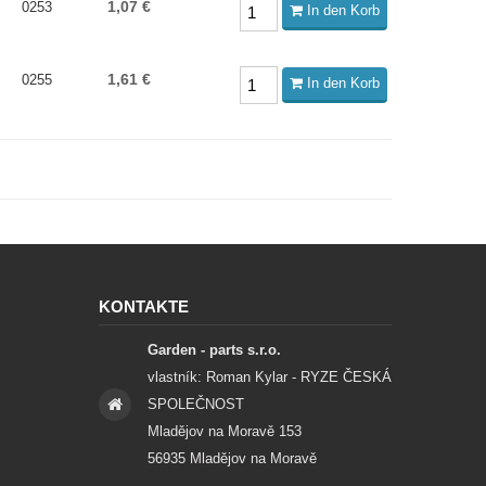
1,07 €
0253
In den Korb
1,61 €
0255
In den Korb
KONTAKTE
Garden - parts s.r.o.
vlastník: Roman Kylar - RYZE ČESKÁ
SPOLEČNOST
Mladějov na Moravě 153
56935 Mladějov na Moravě