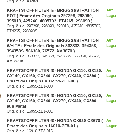
Orig. číslo: 492836
KRAFTSTOFFFILTER für BRIGGS&STRATTON
Auf
ROT ( Ersatz des Originals 297298, 298090,
Lager
395018, 425240, 4805702, PT4265, 298090 )
Orig. číslo: 297298, 298090, 395018, 425240, 4805702,
PT4265, 298090S
KRAFTSTOFFFILTER für BRIGGS&STRATTON
Auf
WHITE ( Ersatz des Originals 363333, 394358,
Lager
394358S, 566360, 76572, AM3870 )
Orig. číslo: 363333, 394358, 394358S, 566360, 76572,
AM38708
KRAFTSTOFFFILTER für HONDA GX110, GX120,
Auf
GX140, GX160, GX240, GX270, GX340, GX390 (
Lager
Ersatz des Originals 16955-ZE1-00 )
Orig. číslo: 16955-ZE1-000
KRAFTSTOFFFILTER für HONDA GX110, GX120,
Auf
GX140, GX160, GX240, GX270, GX340, GX390
Lager
aus Metall
Orig. číslo: 16955-ZE1-001
KRAFTSTOFFFILTER für HONDA GX620 GX670 (
Auf
Ersatz des Originals 16910-ZE8-01 )
Lager
Orig. číslo: 16910-ZE8-015