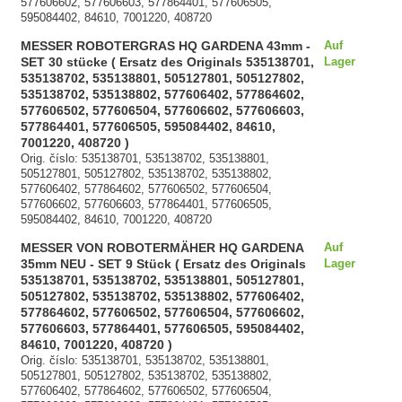
577606602, 577606603, 577864401, 577606505,
595084402, 84610, 7001220, 408720
MESSER ROBOTERGRAS HQ GARDENA 43mm -
Auf
SET 30 stücke ( Ersatz des Originals 535138701,
Lager
535138702, 535138801, 505127801, 505127802,
535138702, 535138802, 577606402, 577864602,
577606502, 577606504, 577606602, 577606603,
577864401, 577606505, 595084402, 84610,
7001220, 408720 )
Orig. číslo: 535138701, 535138702, 535138801,
505127801, 505127802, 535138702, 535138802,
577606402, 577864602, 577606502, 577606504,
577606602, 577606603, 577864401, 577606505,
595084402, 84610, 7001220, 408720
MESSER VON ROBOTERMÄHER HQ GARDENA
Auf
35mm NEU - SET 9 Stück ( Ersatz des Originals
Lager
535138701, 535138702, 535138801, 505127801,
505127802, 535138702, 535138802, 577606402,
577864602, 577606502, 577606504, 577606602,
577606603, 577864401, 577606505, 595084402,
84610, 7001220, 408720 )
Orig. číslo: 535138701, 535138702, 535138801,
505127801, 505127802, 535138702, 535138802,
577606402, 577864602, 577606502, 577606504,