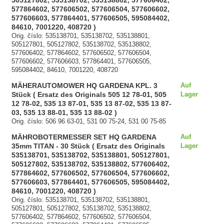
505127802, 535138702, 535138802, 577606402,
577864602, 577606502, 577606504, 577606602,
577606603, 577864401, 577606505, 595084402,
84610, 7001220, 408720 )
Orig. číslo: 535138701, 535138702, 535138801,
505127801, 505127802, 535138702, 535138802,
577606402, 577864602, 577606502, 577606504,
577606602, 577606603, 577864401, 577606505,
595084402, 84610, 7001220, 408720
MÄHERAUTOMOWER HQ GARDENA KPL. 3
Auf
Stück ( Ersatz des Originals 505 12 78-01, 505
Lager
12 78-02, 535 13 87-01, 535 13 87-02, 535 13 87-
03, 535 13 88-01, 535 13 88-02 )
Orig. číslo: 506 96 63-01, 531 00 75-24, 531 00 75-85
MÄHROBOTERMESSER SET HQ GARDENA
Auf
35mm TITAN - 30 Stück ( Ersatz des Originals
Lager
535138701, 535138702, 535138801, 505127801,
505127802, 535138702, 535138802, 577606402,
577864602, 577606502, 577606504, 577606602,
577606603, 577864401, 577606505, 595084402,
84610, 7001220, 408720 )
Orig. číslo: 535138701, 535138702, 535138801,
505127801, 505127802, 535138702, 535138802,
577606402, 577864602, 577606502, 577606504,