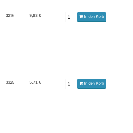
9,83 €
3316
In den Korb
5,71 €
3325
In den Korb