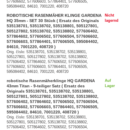
577606602, 577606603, 577864401, 577606505,
595084402, 84610, 7001220, 408720
ROBOTISCHE RASENMÄHER KLINGE GARDENA
Nicht
HQ 35mm - SET 30 Stück ( Ersatz des Originals
lagernd
535138701, 535138702, 535138801, 505127801,
505127802, 535138702, 535138802, 577606402,
577864602, 577606502, 577606504, 577606602,
577606603, 577864401, 577606505, 595084402,
84610, 7001220, 408720 )
Orig. číslo: 535138701, 535138702, 535138801,
505127801, 505127802, 535138702, 535138802,
577606402, 577864602, 577606502, 577606504,
577606602, 577606603, 577864401, 577606505,
595084402, 84610, 7001220, 408720
robotische Rasenmäherklinge HQ GARDENA
Auf
43mm Titan - 9-teiliger Satz ( Ersatz des
Lager
Originals 535138701, 535138702, 535138801,
505127801, 505127802, 535138702, 535138802,
577606402, 577864602, 577606502, 577606504,
577606602, 577606603, 577864401, 577606505,
595084402, 84610, 7001220, 408720 )
Orig. číslo: 535138701, 535138702, 535138801,
505127801, 505127802, 535138702, 535138802,
577606402, 577864602, 577606502, 577606504,