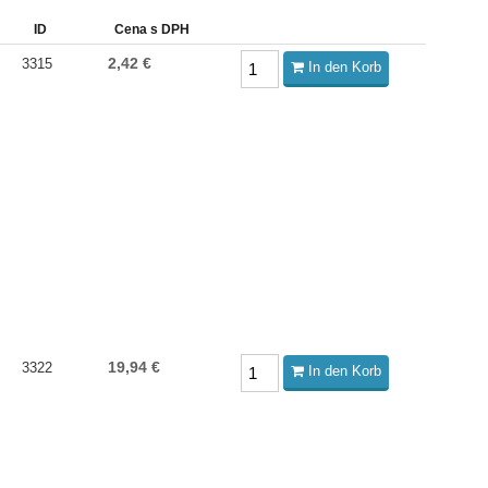
ID
Cena s DPH
2,42 €
3315
In den Korb
19,94 €
3322
In den Korb