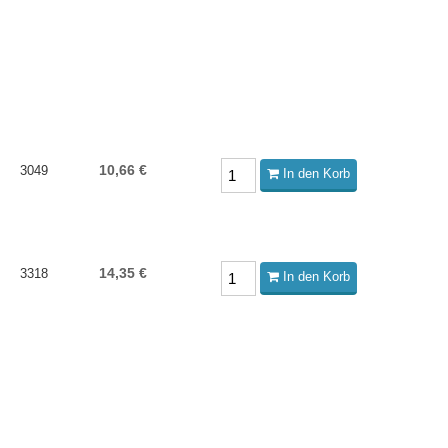
10,66 €
3049
In den Korb
14,35 €
3318
In den Korb