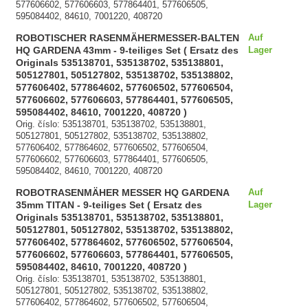
577606602, 577606603, 577864401, 577606505,
595084402, 84610, 7001220, 408720
ROBOTISCHER RASENMÄHERMESSER-BALTEN
Auf
HQ GARDENA 43mm - 9-teiliges Set ( Ersatz des
Lager
Originals 535138701, 535138702, 535138801,
505127801, 505127802, 535138702, 535138802,
577606402, 577864602, 577606502, 577606504,
577606602, 577606603, 577864401, 577606505,
595084402, 84610, 7001220, 408720 )
Orig. číslo: 535138701, 535138702, 535138801,
505127801, 505127802, 535138702, 535138802,
577606402, 577864602, 577606502, 577606504,
577606602, 577606603, 577864401, 577606505,
595084402, 84610, 7001220, 408720
ROBOTRASENMÄHER MESSER HQ GARDENA
Auf
35mm TITAN - 9-teiliges Set ( Ersatz des
Lager
Originals 535138701, 535138702, 535138801,
505127801, 505127802, 535138702, 535138802,
577606402, 577864602, 577606502, 577606504,
577606602, 577606603, 577864401, 577606505,
595084402, 84610, 7001220, 408720 )
Orig. číslo: 535138701, 535138702, 535138801,
505127801, 505127802, 535138702, 535138802,
577606402, 577864602, 577606502, 577606504,