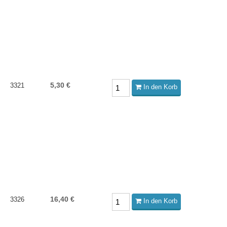
5,30 €
3321
In den Korb
16,40 €
3326
In den Korb