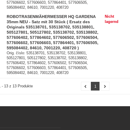
577606602, 577606603, 577864401, 577606505,
595084402, 84610, 7001220, 408720
ROBOTRASENMÄHERMESSER HQ GARDENA
Nicht
35mm NEU - Satz mit 30 Stück ( Ersatz des
lagernd
Originals 535138701, 535138702, 535138801,
505127801, 505127802, 535138702, 535138802,
577606402, 577864602, 577606502, 577606504,
577606602, 577606603, 577864401, 577606505,
595084402, 84610, 7001220, 408720 )
Orig. číslo: 535138701, 535138702, 535138801,
505127801, 505127802, 535138702, 535138802,
577606402, 577864602, 577606502, 577606504,
577606602, 577606603, 577864401, 577606505,
595084402, 84610, 7001220, 408720
 - 13 z 13 Produkte
1