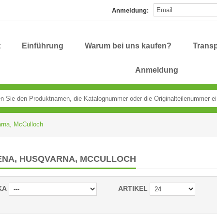
Anmeldung:
t
Einführung
Warum bei uns kaufen?
Transp
Anmeldung
rna, McCulloch
NA, HUSQVARNA, MCCULLOCH
KA
ARTIKEL