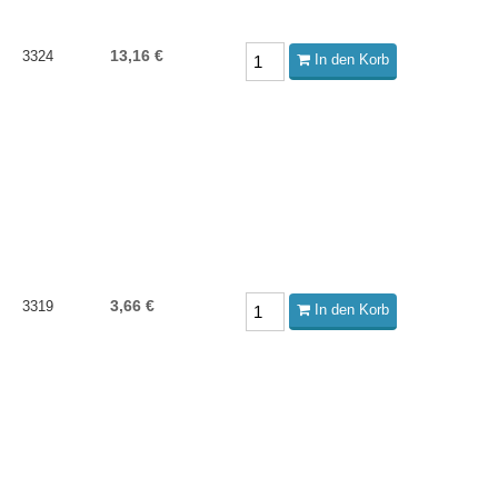
13,16 €
3324
In den Korb
3,66 €
3319
In den Korb