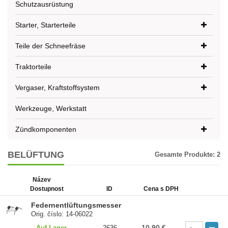
Schutzausrüstung
Starter, Starterteile
Teile der Schneefräse
Traktorteile
Vergaser, Kraftstoffsystem
Werkzeuge, Werkstatt
Zündkomponenten
BELÜFTUNG
Gesamte Produkte:
2
Název
Dostupnost
ID
Cena s DPH
Federnentlüftungsmesser
Orig. číslo: 14-06022
10,90 €
Auf Lager
2636